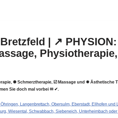
apie, ✺ Schmerztherapie, ☑️ Massage und ✹ Ästhetische Th
men Sie doch mal vorbei ✉ ✔.