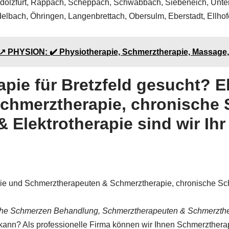
 – Adolzfurt, Rappach, Scheppach, Schwabbach, Siebeneich, Un
elbach, Öhringen, Langenbrettach, Obersulm, Eberstadt, Ellho
️ PHYSION: ✔️ Physiotherapie, Schmerztherapie, Massage,
pie für Bretzfeld gesucht? E
chmerztherapie, chronische
 Elektrotherapie sind wir Ihr 
apie und Schmerztherapeuten & Schmerztherapie, chronische 
che Schmerzen Behandlung, Schmerztherapeuten & Schmerzthera
kann? Als professionelle Firma können wir Ihnen Schmerztherap