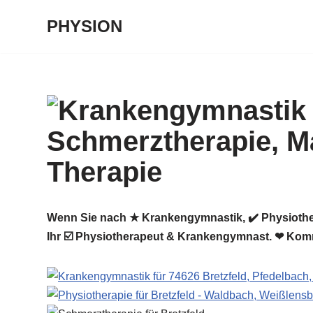
PHYSION
Zum
Inhalt
springen
Wenn Sie nach ★ Krankengymnastik, ✔️ Physiother
Ihr ☑️ Physiotherapeut & Krankengymnast. ❤ Kom