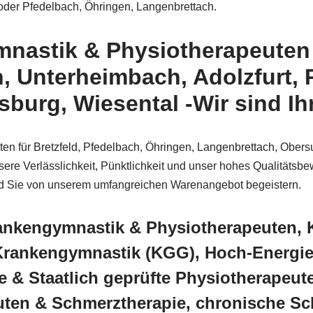
oder Pfedelbach, Öhringen, Langenbrettach.
astik & Physiotherapeuten i
, Unterheimbach, Adolzfurt,
urg, Wiesental -Wir sind Ihr
n für Bretzfeld, Pfedelbach, Öhringen, Langenbrettach, Obersu
re Verlässlichkeit, Pünktlichkeit und unser hohes Qualitätsbe
rd Sie von unserem umfangreichen Warenangebot begeistern.
ankengymnastik & Physiotherapeuten,
 Krankengymnastik (KGG), Hoch-Energi
 & Staatlich geprüfte Physiotherapeut
euten & Schmerztherapie, chronische 