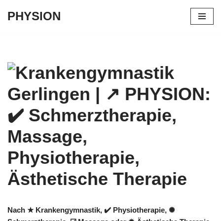
PHYSION
Zum
Inhalt
springen
Nach ★ Krankengymnastik, ✔️ Physiotherapie, ✺