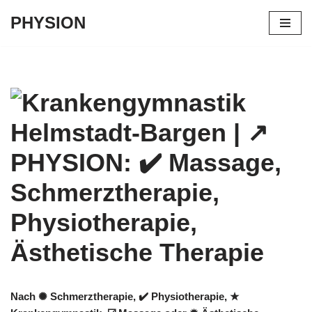
PHYSION
Zum
Inhalt
springen
Nach ✺ Schmerztherapie, ✔️ Physiotherapie, ★