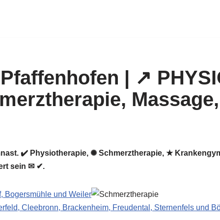
nast. ✔️ Physiotherapie, ✺ Schmerztherapie, ★ Krankengym
rt sein ✉ ✔.