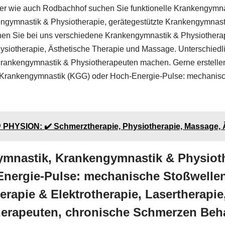
er wie auch Rodbachhof suchen Sie funktionelle Krankengymna
kengymnastik & Physiotherapie, gerätegestützte Krankengymna
en Sie bei uns verschiedene Krankengymnastik & Physiothera
siotherapie, Ästhetische Therapie und Massage. Unterschiedli
rankengymnastik & Physiotherapeuten machen. Gerne erstellen
e Krankengymnastik (KGG) oder Hoch-Energie-Pulse: mechanis
️ PHYSION: ✔️ Schmerztherapie, Physiotherapie, Massage, 
mnastik, Krankengymnastik & Physiothe
nergie-Pulse: mechanische Stoßwelle
rapie & Elektrotherapie, Lasertherapie
therapeuten, chronische Schmerzen Be