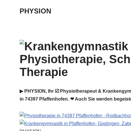
PHYSION
Zum
Inhalt
springen
▶︎ PHYSION, Ihr ☑️ Physiotherapeut & Krankengym
in 74397 Pfaffenhofen. ❤ Auch Sie werden begeiste