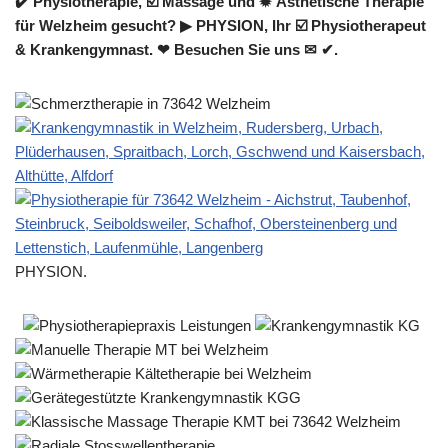
✔️ Physiotherapie, ☑️ Massage und ✹ Ästhetische Therapie
für Welzheim gesucht? ▶︎ PHYSION, Ihr ☑️ Physiotherapeut
& Krankengymnast. ❤ Besuchen Sie uns ✉ ✔.
PHYSION.