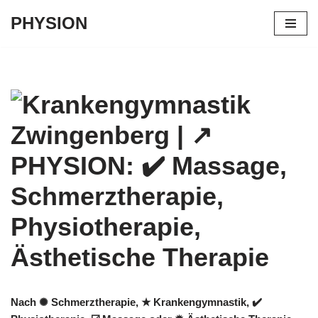
PHYSION
Zum
Inhalt
springen
Nach ✺ Schmerztherapie, ★ Krankengymnastik, ✔️