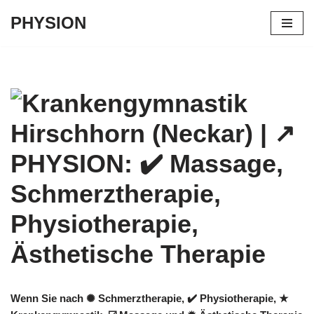
PHYSION
Zum
Inhalt
springen
Wenn Sie nach ✺ Schmerztherapie, ✔️ Physiotherapie, ★