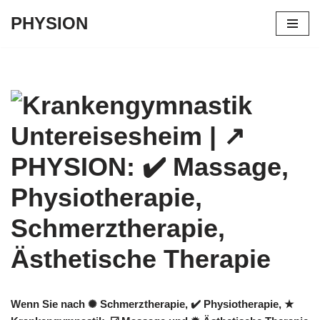
PHYSION
Zum
Inhalt
springen
Wenn Sie nach ✺ Schmerztherapie, ✔️ Physiotherapie, ★